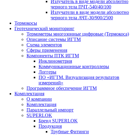
Излучатель в виде модели абсолютно
черного тела ПЧТ-540/40/100
Излучатели в виде модели абсолютно
черного тела АЧТ-30/900/2500
Термокосы
Геотехнический мониторинг
Термометры многозонные цифровые (Термокоса)
Описание системы ИГТМ
Схема элементов
Сферы применения
Компоненты ПТК ИГТМ
Инклинометрия
Коммуникационные контроллеры
Логгеры
ПО «ИГТМ. Визуализация результатов
измерений»
Программное обеспечение ИГТМ
Комплектация
О компании
Комплектация
Параллельный импорт
SUPERLOK
Бренд SUPERLOK
Продукция
Трубные Фитинги