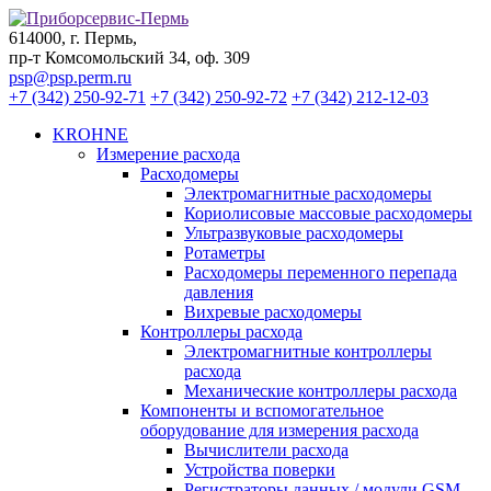
614000, г. Пермь,
пр-т Комсомольский 34, оф. 309
psp@psp.perm.ru
+7 (342) 250-92-71
+7 (342) 250-92-72
+7 (342) 212-12-03
KROHNE
Измерение расхода
Расходомеры
Электромагнитные расходомеры
Кориолисовые массовые расходомеры
Ультразвуковые расходомеры
Ротаметры
Расходомеры переменного перепада
давления
Вихревые расходомеры
Контроллеры расхода
Электромагнитные контроллеры
расхода
Механические контроллеры расхода
Компоненты и вспомогательное
оборудование для измерения расхода
Вычислители расхода
Устройства поверки
Регистраторы данных / модули GSM