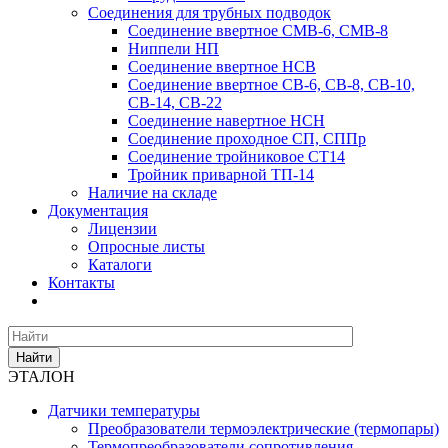
Соединения для трубных подводок
Соединение ввертное СМВ-6, СМВ-8
Ниппели НП
Соединение ввертное НСВ
Соединение ввертное СВ-6, СВ-8, СВ-10,
СВ-14, СВ-22
Соединение навертное НСН
Соединение проходное СП, СППр
Соединение тройниковое СТ14
Тройник приварной ТП-14
Наличие на складе
Документация
Лицензии
Опросные листы
Каталоги
Контакты
Найти
ЭТАЛОН
Датчики температуры
Преобразователи термоэлектрические (термопары)
Термопреобразователи сопротивления