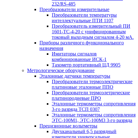
232/RS-485
Преобразователи измерительные
Преобразователи температуры
интеллектуальные ПТИ 1107
Преобразователь измерительный ПИ
1601-ТС-4-20 с унифицированным
токовый выходным сигналом 4-20 мА.
Приборы различного функционального
назначения
Имитаторы сигналов
комбинированные ИСК-1
Тахометр портативный ЦД 9905
Метрологическое оборудование
Эталонные датчики температуры
Преобразователи термоэлектрические
платиновые эталонные ППО
Преобразователи термоэлетрические
платинородиевые ПРО
Эталонные термометры сопротивления
3-го разряда ТСП 0307
Эталонные термометры сопротивления
ЭТС-100М1, ЭТС-100М3 3-го разряда
Прецизионные вольтметры
Двухканальный 6,5 разрядный
измерители универсальные