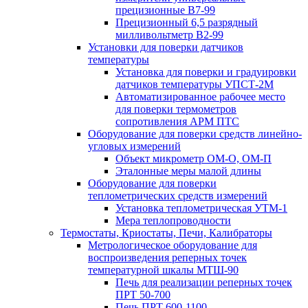
прецизионные В7-99
Прецизионный 6,5 разрядный
милливольтметр В2-99
Установки для поверки датчиков
температуры
Установка для поверки и градуировки
датчиков температуры УПСТ-2М
Автоматизированное рабочее место
для поверки термометров
сопротивления АРМ ПТС
Оборудование для поверки средств линейно-
угловых измерений
Объект микрометр ОМ-О, ОМ-П
Эталонные меры малой длины
Оборудование для поверки
теплометрических средств измерений
Установка теплометрическая УТМ-1
Мера теплопроводности
Термостаты, Криостаты, Печи, Калибраторы
Метрологическое оборудование для
воспроизведения реперных точек
температурной шкалы МТШ-90
Печь для реализации реперных точек
ПРТ 50-700
Печь ПРТ 600-1100