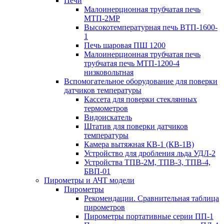
Печи
Малоинерционная трубчатая печь
МТП-2МР
Высокотемпературная печь ВТП-1600-
1
Печь шаровая ПШ 1200
Малоинерционная трубчатая печь
трубчатая печь МТП-1200-4
низковольтная
Вспомогательное оборудование для поверки
датчиков температуры
Кассета для поверки стеклянных
термометров
Видоискатель
Штатив для поверки датчиков
температуры
Камера вытяжная КВ-1 (КВ-1В)
Устройство для дробления льда УДЛ-2
Устройства ТПВ-2М, ТПВ-3, ТПВ-4,
БВП-01
Пирометры и АЧТ модели
Пирометры
Рекомендации. Сравнительная таблица
пирометров
Пирометры портативные серии ПП-1