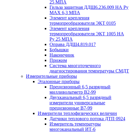
25 МПА
Гильза защитная ДДШ6.236.009 НА Ру
MAX 6,3 МПА
Элемент крепления
термопреобразователя ЭКТ 0105
Элемент крепления
термопреобразователя ЭКТ 1005 НА
Ру 25 МПА
Оправа ДДШ4.819.017
Бобышки
Наконечник
Прижим
Система многоточечного
диагностирования температуры СМДТ
Измерительные приборы
Эталонные приборы
Прецизионный 6,5 разрядный
милливольтметр В2-99
Двухканальный 6,5 разрядный
измерители универсальные
прецизионные В7-99
Измерители теплофизических величин
Датчики теплового потока ДТП 0924
Измеритель температуры
многоканальный ИТ-6