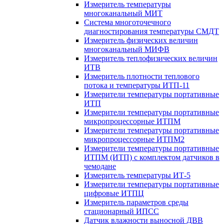
Измеритель температуры
многоканальный МИТ
Система многоточечного
диагностирования температуры СМДТ
Измеритель физических величин
многоканальный МИФВ
Измеритель теплофизических величин
ИТВ
Измеритель плотности теплового
потока и температуры ИТП-11
Измерители температуры портативные
ИТП
Измерители температуры портативные
микропроцессорные ИТПМ
Измерители температуры портативные
микропроцессорные ИТПМ2
Измерители температуры портативные
ИТПМ (ИТП) с комплектом датчиков в
чемодане
Измеритель температуры ИТ-5
Измерители температуры портативные
цифровые ИТПЦ
Измеритель параметров среды
стационарный ИПСС
Датчик влажности выносной ДВВ