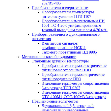
232/RS-485
Преобразователи измерительные
Преобразователи температуры
интеллектуальные ПТИ 1107
Преобразователь измерительный ПИ
1601-ТС-4-20 с унифицированным
токовый выходным сигналом 4-20 мА.
Приборы различного функционального
назначения
Имитаторы сигналов
комбинированные ИСК-1
Тахометр портативный ЦД 9905
Метрологическое оборудование
Эталонные датчики температуры
Преобразователи термоэлектрические
платиновые эталонные ППО
Преобразователи термоэлетрические
платинородиевые ПРО
Эталонные термометры сопротивления
3-го разряда ТСП 0307
Эталонные термометры сопротивления
ЭТС-100М1, ЭТС-100М3 3-го разряда
Прецизионные вольтметры
Двухканальный 6,5 разрядный
измерители универсальные