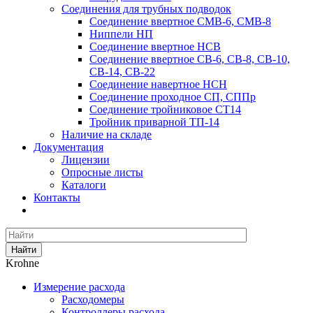
Соединения для трубных подводок
Соединение ввертное СМВ-6, СМВ-8
Ниппели НП
Соединение ввертное НСВ
Соединение ввертное СВ-6, СВ-8, СВ-10,
СВ-14, СВ-22
Соединение навертное НСН
Соединение проходное СП, СППр
Соединение тройниковое СТ14
Тройник приварной ТП-14
Наличие на складе
Документация
Лицензии
Опросные листы
Каталоги
Контакты
Найти
Krohne
Измерение расхода
Расходомеры
Контроллеры расхода