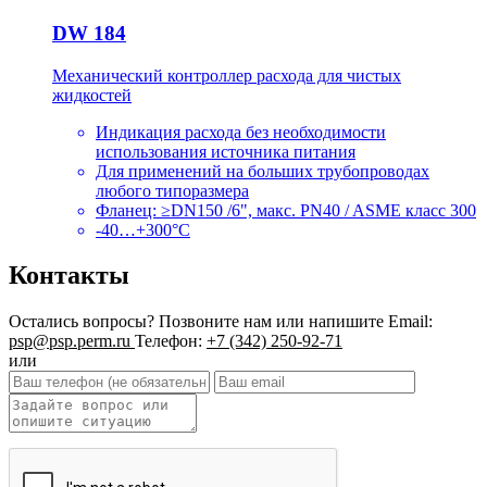
DW 184
Механический контроллер расхода для чистых
жидкостей
Индикация расхода без необходимости
использования источника питания
Для применений на больших трубопроводах
любого типоразмера
Фланец: ≥DN150 /6", макс. PN40 / ASME класс 300
-40…+300°C
Контакты
Остались вопросы?
Позвоните нам или напишите
Email:
psp@psp.perm.ru
Телефон:
+7 (342) 250-92-71
или