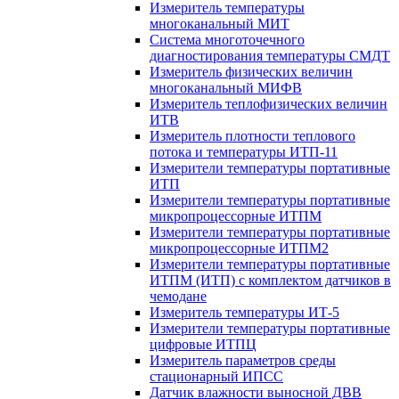
Измеритель температуры
многоканальный МИТ
Система многоточечного
диагностирования температуры СМДТ
Измеритель физических величин
многоканальный МИФВ
Измеритель теплофизических величин
ИТВ
Измеритель плотности теплового
потока и температуры ИТП-11
Измерители температуры портативные
ИТП
Измерители температуры портативные
микропроцессорные ИТПМ
Измерители температуры портативные
микропроцессорные ИТПМ2
Измерители температуры портативные
ИТПМ (ИТП) с комплектом датчиков в
чемодане
Измеритель температуры ИТ-5
Измерители температуры портативные
цифровые ИТПЦ
Измеритель параметров среды
стационарный ИПСС
Датчик влажности выносной ДВВ