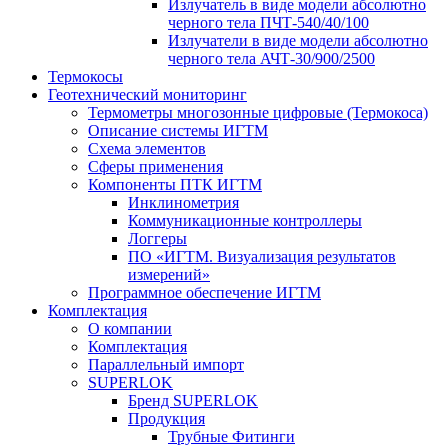
Излучатель в виде модели абсолютно
черного тела ПЧТ-540/40/100
Излучатели в виде модели абсолютно
черного тела АЧТ-30/900/2500
Термокосы
Геотехнический мониторинг
Термометры многозонные цифровые (Термокоса)
Описание системы ИГТМ
Схема элементов
Сферы применения
Компоненты ПТК ИГТМ
Инклинометрия
Коммуникационные контроллеры
Логгеры
ПО «ИГТМ. Визуализация результатов
измерений»
Программное обеспечение ИГТМ
Комплектация
О компании
Комплектация
Параллельный импорт
SUPERLOK
Бренд SUPERLOK
Продукция
Трубные Фитинги