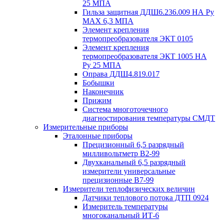
25 МПА
Гильза защитная ДДШ6.236.009 НА Ру
MAX 6,3 МПА
Элемент крепления
термопреобразователя ЭКТ 0105
Элемент крепления
термопреобразователя ЭКТ 1005 НА
Ру 25 МПА
Оправа ДДШ4.819.017
Бобышки
Наконечник
Прижим
Система многоточечного
диагностирования температуры СМДТ
Измерительные приборы
Эталонные приборы
Прецизионный 6,5 разрядный
милливольтметр В2-99
Двухканальный 6,5 разрядный
измерители универсальные
прецизионные В7-99
Измерители теплофизических величин
Датчики теплового потока ДТП 0924
Измеритель температуры
многоканальный ИТ-6