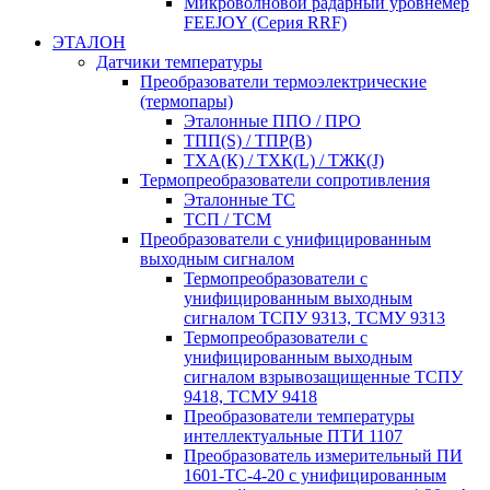
Микроволновой радарный уровнемер
FEEJOY (Серия RRF)
ЭТАЛОН
Датчики температуры
Преобразователи термоэлектрические
(термопары)
Эталонные ППО / ПРО
ТПП(S) / ТПР(В)
ТХА(К) / ТХК(L) / ТЖК(J)
Термопреобразователи сопротивления
Эталонные ТС
ТСП / ТСМ
Преобразователи с унифицированным
выходным сигналом
Термопреобразователи с
унифицированным выходным
сигналом ТСПУ 9313, ТСМУ 9313
Термопреобразователи с
унифицированным выходным
сигналом взрывозащищенные ТСПУ
9418, ТСМУ 9418
Преобразователи температуры
интеллектуальные ПТИ 1107
Преобразователь измерительный ПИ
1601-ТС-4-20 с унифицированным