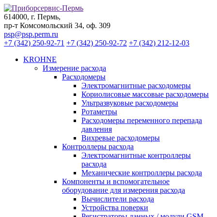
614000, г. Пермь,
пр-т Комсомольский 34, оф. 309
psp@psp.perm.ru
+7 (342) 250-92-71
+7 (342) 250-92-72
+7 (342) 212-12-03
KROHNE
Измерение расхода
Расходомеры
Электромагнитные расходомеры
Кориолисовые массовые расходомеры
Ультразвуковые расходомеры
Ротаметры
Расходомеры переменного перепада
давления
Вихревые расходомеры
Контроллеры расхода
Электромагнитные контроллеры
расхода
Механические контроллеры расхода
Компоненты и вспомогательное
оборудование для измерения расхода
Вычислители расхода
Устройства поверки
Регистраторы данных / модули GSM