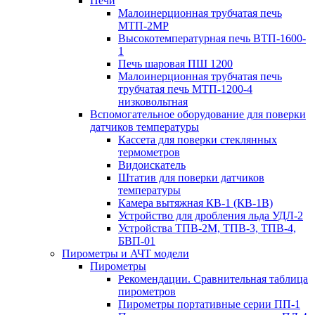
Печи
Малоинерционная трубчатая печь
МТП-2МР
Высокотемпературная печь ВТП-1600-
1
Печь шаровая ПШ 1200
Малоинерционная трубчатая печь
трубчатая печь МТП-1200-4
низковольтная
Вспомогательное оборудование для поверки
датчиков температуры
Кассета для поверки стеклянных
термометров
Видоискатель
Штатив для поверки датчиков
температуры
Камера вытяжная КВ-1 (КВ-1В)
Устройство для дробления льда УДЛ-2
Устройства ТПВ-2М, ТПВ-3, ТПВ-4,
БВП-01
Пирометры и АЧТ модели
Пирометры
Рекомендации. Сравнительная таблица
пирометров
Пирометры портативные серии ПП-1