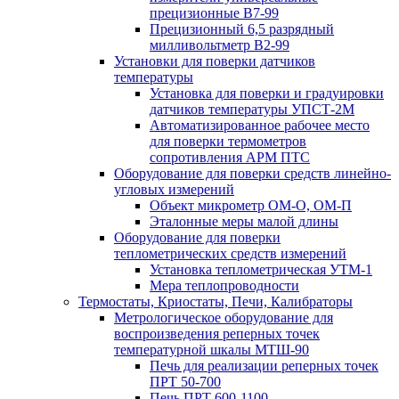
прецизионные В7-99
Прецизионный 6,5 разрядный
милливольтметр В2-99
Установки для поверки датчиков
температуры
Установка для поверки и градуировки
датчиков температуры УПСТ-2М
Автоматизированное рабочее место
для поверки термометров
сопротивления АРМ ПТС
Оборудование для поверки средств линейно-
угловых измерений
Объект микрометр ОМ-О, ОМ-П
Эталонные меры малой длины
Оборудование для поверки
теплометрических средств измерений
Установка теплометрическая УТМ-1
Мера теплопроводности
Термостаты, Криостаты, Печи, Калибраторы
Метрологическое оборудование для
воспроизведения реперных точек
температурной шкалы МТШ-90
Печь для реализации реперных точек
ПРТ 50-700
Печь ПРТ 600-1100